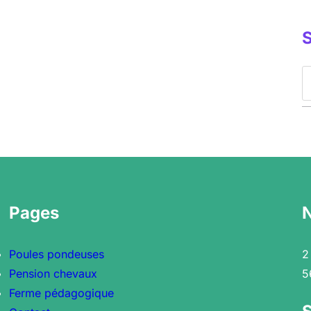
S
e
a
r
c
h
Pages
Poules pondeuses
2
Pension chevaux
5
Ferme pédagogique