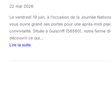
22 mai 2026
Le vendredi 19 juin, à l’occasion de la Journée Natio
vous ouvre grand ses portes pour une après-midi placé
convivialité. Située à Guiscriff (56560), notre ferme d
découvrir ce qui…
Lire la suite
:
P
o
r
t
e
s
o
u