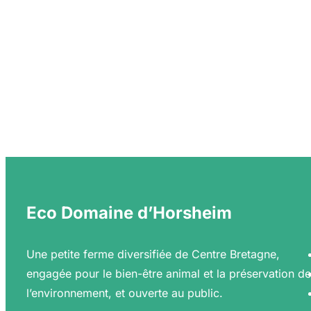
v
e
r
t
e
s
à
l
’
E
c
Eco Domaine d’Horsheim
o
D
Une petite ferme diversifiée de Centre Bretagne,
o
engagée pour le bien-être animal et la préservation de
m
l’environnement, et ouverte au public.
a