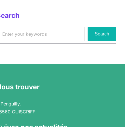
Search
Search
Nous trouver
 Penguilly,
6560 GUISCRIFF