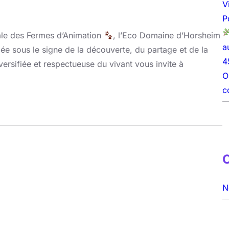
V
P
nale des Fermes d’Animation
, l’Eco Domaine d’Horsheim
a
e sous le signe de la découverte, du partage et de la
4
iversifiée et respectueuse du vivant vous invite à
O
c
N