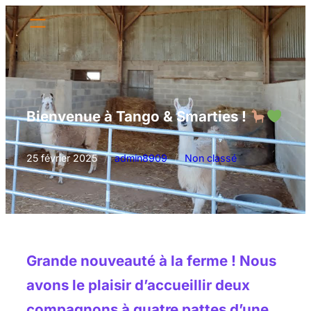
Aller
au
contenu
Bienvenue à Tango & Smarties !
25 février 2025
/
admin8909
/
Non classé
Grande nouveauté à la ferme ! Nous
avons le plaisir d’accueillir
deux
compagnons à quatre pattes
d’une