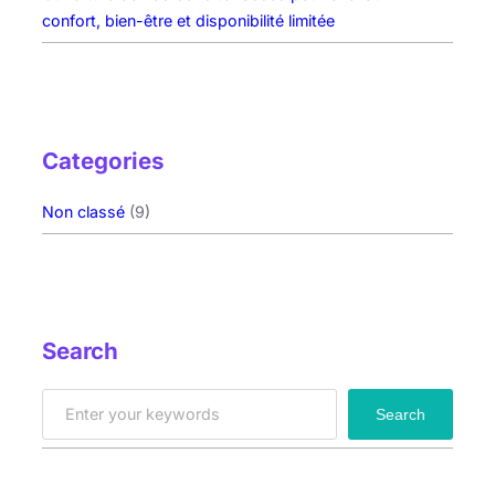
confort, bien-être et disponibilité limitée
Categories
Non classé
(9)
Search
S
Search
e
a
r