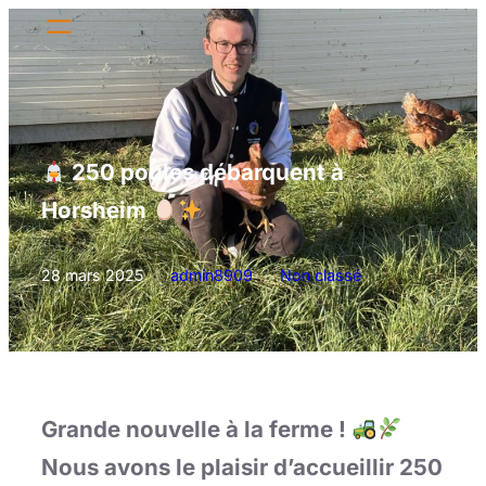
Aller
au
contenu
250 poules débarquent à
Horsheim
28 mars 2025
/
admin8909
/
Non classé
Grande nouvelle à la ferme !
Nous avons le plaisir d’accueillir 250